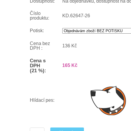
Dostupnost:
Na objednávku, dostupnost na d
Číslo
KD.62647-26
produktu:
Potisk:
Cena bez
136 Kč
DPH :
Cena s
DPH
165 Kč
(21 %):
Hlídací pes: