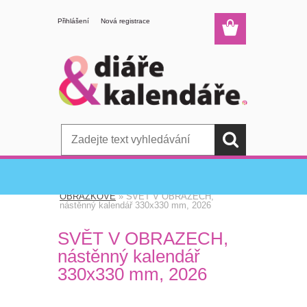
Přihlášení
Nová registrace
Úvod
»
KALENDÁŘE
»
NÁSTĚNNÉ
OBRÁZKOVÉ
»
SVĚT V OBRAZECH,
nástěnný kalendář 330x330 mm, 2026
SVĚT V OBRAZECH,
nástěnný kalendář
330x330 mm, 2026